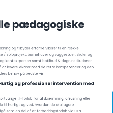
elle pædagogiske
ning og tilbyder erfarne vikarer til en række
se / soloprojekt, børnehaver og vuggestuer, skoler og
 og kontaktperson samt botilbud & døgninstitutioner.
på at levere vikarer med de rette kompetencer og den
ders behov på bedste vis.
 Hurtig og professionel intervention med
 kortvarige 1:1-forløb for afskærmning, afrusning eller
e til hurtigt og ved, hvordan de skal agere
dgå som en del af et forbedringsforløb via UKN