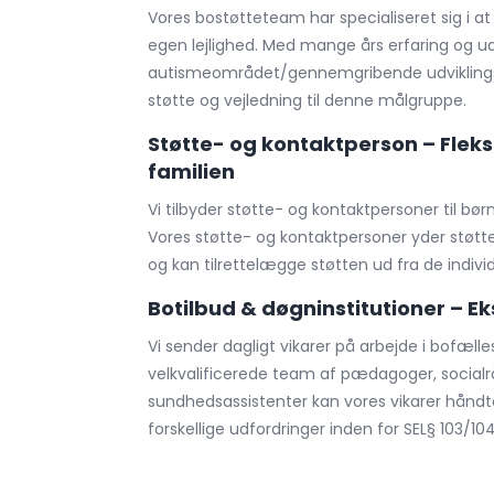
Vores bostøtteteam har specialiseret sig i at
egen lejlighed. Med mange års erfaring og u
autismeområdet/gennemgribende udviklingsfo
støtte og vejledning til denne målgruppe.
Støtte- og kontaktperson – Fleksi
familien
Vi tilbyder støtte- og kontaktpersoner til bør
Vores støtte- og kontaktpersoner yder støtte 
og kan tilrettelægge støtten ud fra de indivi
Botilbud & døgninstitutioner – E
Vi sender dagligt vikarer på arbejde i bofæl
velkvalificerede team af pædagoger, socialrå
sundhedsassistenter kan vores vikarer håndt
forskellige udfordringer inden for SEL§ 103/10