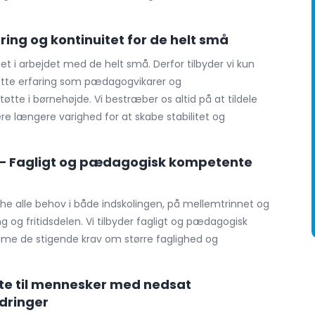
ing og kontinuitet for de helt små
tet i arbejdet med de helt små. Derfor tilbyder vi kun
ette erfaring som pædagogvikarer og
te i børnehøjde. Vi bestræber os altid på at tildele
ere længere varighed for at skabe stabilitet og
 – Fagligt og pædagogisk kompetente
he alle behov i både indskolingen, på mellemtrinnet og
 og fritidsdelen. Vi tilbyder fagligt og pædagogisk
me de stigende krav om større faglighed og
øtte til mennesker med nedsat
rdringer