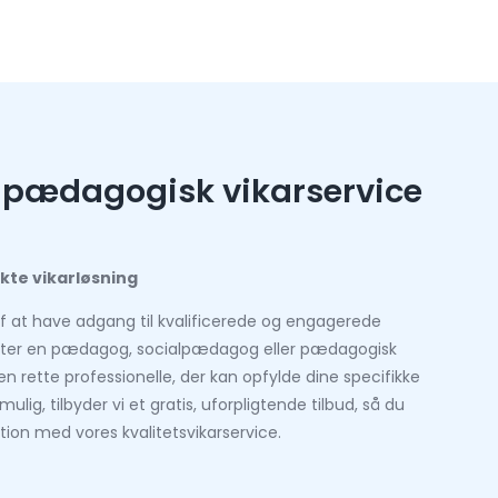
på pædagogisk vikarservice
kte vikarløsning
af at have adgang til kvalificerede og engagerede
fter en pædagog, socialpædagog eller pædagogisk
den rette professionelle, der kan opfylde dine specifikke
ig, tilbyder vi et gratis, uforpligtende tilbud, så du
ution med vores kvalitetsvikarservice.