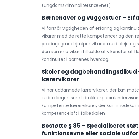
(ungdomskriminalitetsnævnet).
Børnehaver og vuggestuer – Erfar
Vi forstår vigtigheden af erfaring og kontinui
vikarer med de rette kompetencer og den r
pædagogmedhjælper vikarer med pleje og støt
den samme vikar i tilfælde af vikariater af fl
kontinuitet i børnenes hverdag.
Skoler og dagbehandlingstilbud
lærervikarer
Vi har uddannede lærervikarer, der kan matc
i udskolingen samt dække specialundervisning
kompetente lærervikarer, der kan imødekom
kompetenceløft i folkeskolen.
Bostøtte § 85 – Specialiseret st
funktionsevne eller sociale udfo