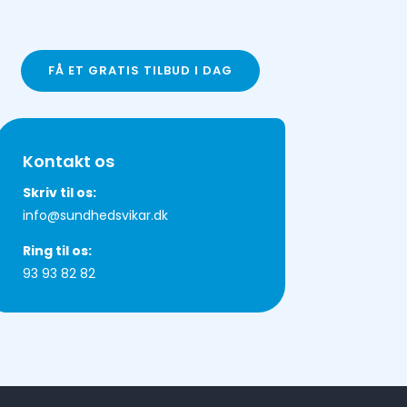
FÅ ET GRATIS TILBUD I DAG
Kontakt os
Skriv til os:
info@sundhedsvikar.dk
Ring til os:
93 93 82 82