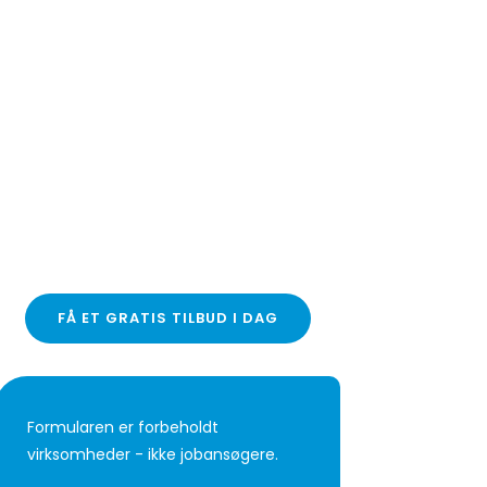
FÅ ET GRATIS TILBUD I DAG
Formularen er forbeholdt
virksomheder - ikke jobansøgere.