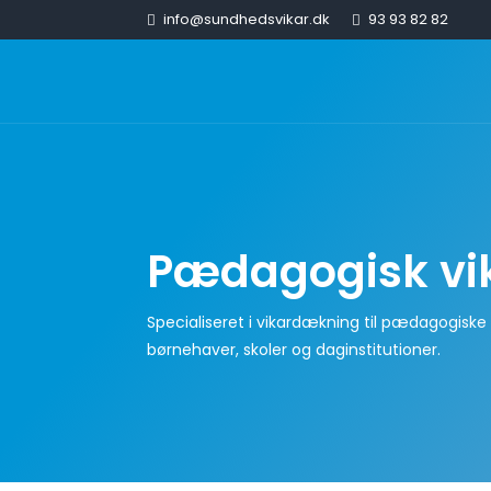
info@sundhedsvikar.dk
93 93 82 82
Pædagogisk vi
Specialiseret i vikardækning til pædagogiske in
børnehaver, skoler og daginstitutioner.