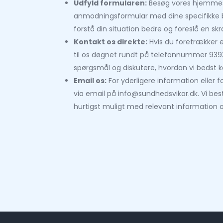
Udfyld formularen:
Besøg vores hjemmes
anmodningsformular med dine specifikke b
forstå din situation bedre og foreslå en sk
Kontakt os direkte:
Hvis du foretrækker e
til os døgnet rundt på telefonnummer 939381
spørgsmål og diskutere, hvordan vi bedst ka
Email os:
For yderligere information eller 
via email på
info@sundhedsvikar.dk
. Vi be
hurtigst muligt med relevant information o