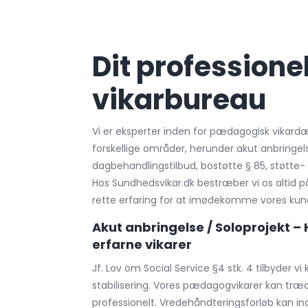
Dit profession
vikarbureau
Vi er eksperter inden for pædagogisk vikardæk
forskellige områder, herunder akut anbringel
dagbehandlingstilbud, bostøtte § 85, støtte-
Hos Sundhedsvikar.dk bestræber vi os altid 
rette erfaring for at imødekomme vores kun
Akut anbringelse / Soloprojekt –
erfarne vikarer
Jf. Lov om Social Service §4 stk. 4 tilbyder vi
stabilisering. Vores pædagogvikarer kan træd
professionelt. Vredehåndteringsforløb kan in