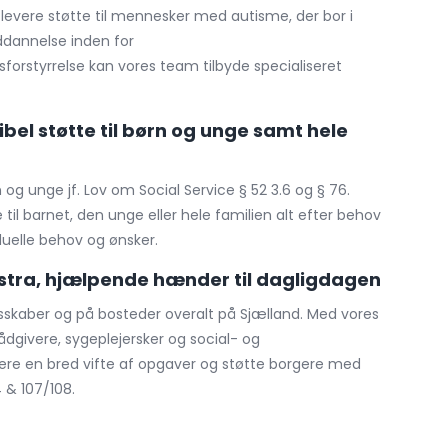
 levere støtte til mennesker med autisme, der bor i
ddannelse inden for
rstyrrelse kan vores team tilbyde specialiseret
bel støtte til børn og unge samt hele
n og unge jf. Lov om Social Service § 52 3.6 og § 76.
til barnet, den unge eller hele familien alt efter behov
duelle behov og ønsker.
kstra, hjælpende hænder til dagligdagen
lesskaber og på bosteder overalt på Sjælland. Med vores
dgivere, sygeplejersker og social- og
ere en bred vifte af opgaver og støtte borgere med
4 & 107/108.