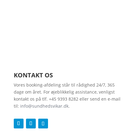
få et gratis tilbud i dag
KONTAKT OS
Vores booking-afdeling står til rådighed 24/7, 365
dage om året. For øjeblikkelig assistance, venligst
kontakt os på tlf. +45 9393 8282 eller send en e-mail
til:
info@sundhedsvikar.dk
.