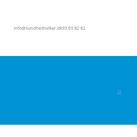
info@sundhedsvikar.dk
93 93 82 82