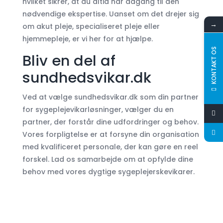
hvilket sikrer, at du altid har adgang til den
nødvendige ekspertise. Uanset om det drejer sig
→
om akut pleje, specialiseret pleje eller
hjemmepleje, er vi her for at hjælpe.
KONTAKT OS
Bliv en del af
sundhedsvikar.dk
Ved at vælge sundhedsvikar.dk som din partner
for sygeplejevikarløsninger, vælger du en
partner, der forstår dine udfordringer og behov.
Vores forpligtelse er at forsyne din organisation
med kvalificeret personale, der kan gøre en reel
forskel. Lad os samarbejde om at opfylde dine
behov med vores dygtige sygeplejerskevikarer.
få et gratis tilbud i dag