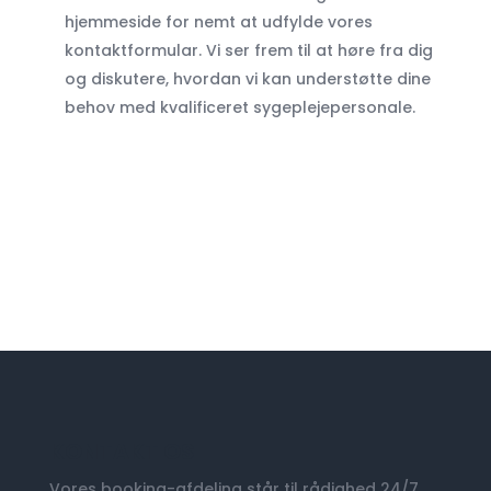
hjemmeside for nemt at udfylde vores
kontaktformular. Vi ser frem til at høre fra dig
og diskutere, hvordan vi kan understøtte dine
behov med kvalificeret sygeplejepersonale.
få et gratis tilbud i dag
KONTAKT OS
Vores booking-afdeling står til rådighed 24/7,