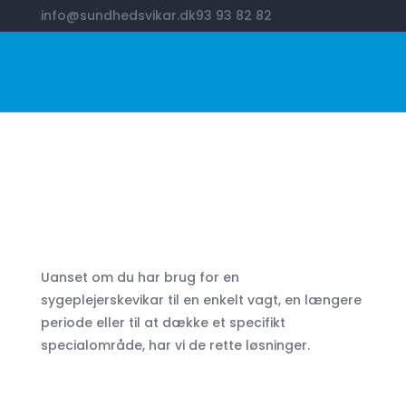
info@sundhedsvikar.dk
93 93 82 82
Sygeplejerske
vikarbureau
Uanset om du har brug for en
sygeplejerskevikar til en enkelt vagt, en længere
periode eller til at dække et specifikt
specialområde, har vi de rette løsninger.