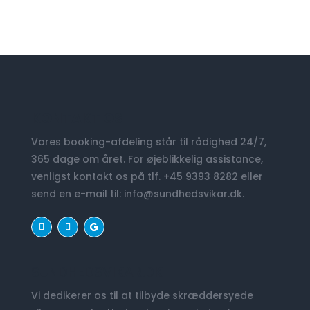
KONTAKT OS
Vores booking-afdeling står til rådighed 24/7,
365 dage om året. For øjeblikkelig assistance,
venligst kontakt os på tlf. +45 9393 8282 eller
send en e-mail til:
info@sundhedsvikar.dk
.
SUNDHEDSVIKAR.DK
Vi dedikerer os til at tilbyde skræddersyede