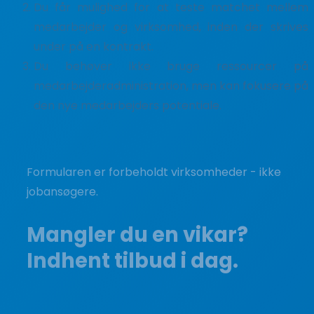
Du får mulighed for at teste matchet mellem
medarbejder og virksomhed, inden der skrives
under på en kontrakt.
Du behøver ikke bruge ressourcer på
medarbejderadministration, men kan fokusere på
den nye medarbejders potentiale.
Formularen er forbeholdt virksomheder - ikke
jobansøgere.
Mangler du en vikar?
Indhent tilbud i dag.