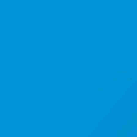
Try & Hire – Vikar
med henblik på
fastansættelse
Et Try & Hire forløb er en mellemting mellem et
vikariat og en fastansættelse. Ved Try & Hire undgår
man dyre fejlansættelser, og du får mulighed for at se
din nye medarbejder an, inden I vælger at
fastansætte den pågældende.
