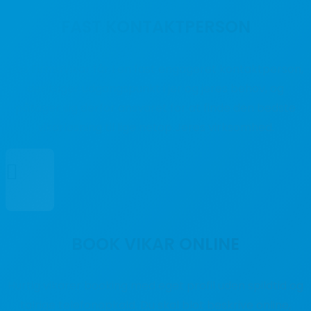
FAST KONTAKTPERSON
Hos FirmaVikar får I en fast engageret kontaktperson,
der tager udgangspunkt i jer og jeres behov, og
påtager sig derfor ansvaret for at finde den bedste
vikarløsning til lige netop Jeres virksomhed.

BOOK VIKAR ONLINE
Hurtig vikarer booking med eget profil uden spildtid og
talrige telefonopkald. Du skal blot beskrive online,