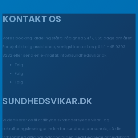
KONTAKT OS
Vores booking-afdeling står til rådighed 24/7, 365 dage om året.
For øjeblikkelig assistance, venligst kontakt os på tlf. +45 9393
8282 eller send en e-mail til:
info@sundhedsvikar.dk
.
Følg
Følg
Følg
SUNDHEDSVIKAR.DK
Vi dedikerer os til at tilbyde skræddersyede vikar- og
rekrutteringsløsninger inden for sundhedspersonale, så din
virksomhed altid har adgang til den bedst egnede arbejdskraft.