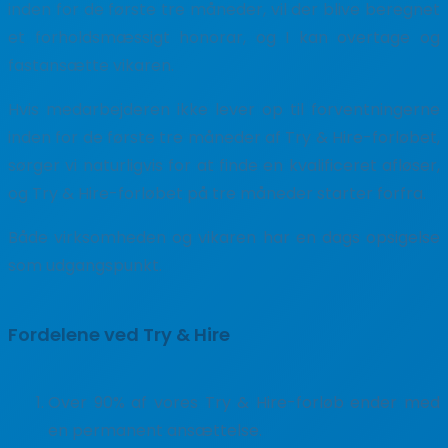
inden for de første tre måneder, vil der blive beregnet
et forholdsmæssigt honorar, og I kan overtage og
fastansætte vikaren.
Hvis medarbejderen ikke lever op til forventningerne
inden for de første tre måneder af Try & Hire-forløbet,
sørger vi naturligvis for at finde en kvalificeret afløser,
og Try & Hire-forløbet på tre måneder starter forfra.
Både virksomheden og vikaren har en dags opsigelse
som udgangspunkt.
Fordelene ved Try & Hire
Over 90% af vores Try & Hire-forløb ender med
en permanent ansættelse.