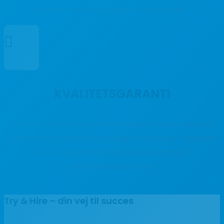
hvad du skal bruge vikar til og hvornår.

KVALITETSGARANTI
Hos FirmaVikar sikrer vi kvaliteten af vores vikarers
kompetencer gennem grundige interviews, relevante
tests, referencer samt gennemgang af
eksamensbeviser, mv.
Try & Hire – din vej til succes