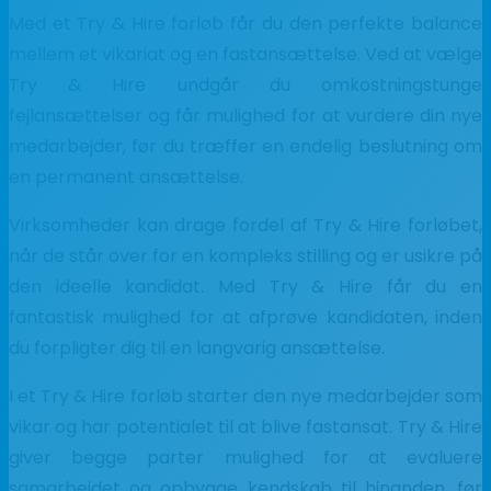
Med et Try & Hire forløb får du den perfekte balance
mellem et vikariat og en fastansættelse. Ved at vælge
Try & Hire undgår du omkostningstunge
fejlansættelser og får mulighed for at vurdere din nye
medarbejder, før du træffer en endelig beslutning om
en permanent ansættelse.
Virksomheder kan drage fordel af Try & Hire forløbet,
når de står over for en kompleks stilling og er usikre på
den ideelle kandidat. Med Try & Hire får du en
fantastisk mulighed for at afprøve kandidaten, inden
du forpligter dig til en langvarig ansættelse.
I et Try & Hire forløb starter den nye medarbejder som
vikar og har potentialet til at blive fastansat. Try & Hire
giver begge parter mulighed for at evaluere
samarbejdet og opbygge kendskab til hinanden, før