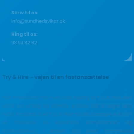
Skriv til os:
info@sundhedsvikar.dk
Ring til os:
93 93 82 82
Try & Hire – vejen til en fastansættelse
Hos FirmaVikar har vi en unik tilgang til Try & Hire, der
sikrer en smidig og effektiv proces. Når vi søger den
rette kandidat til et Try & Hire-forløb, besøger vi jer for
at afdække de specifikke kompetencer og
kvalifikationer, I ønsker hos jeres kommende