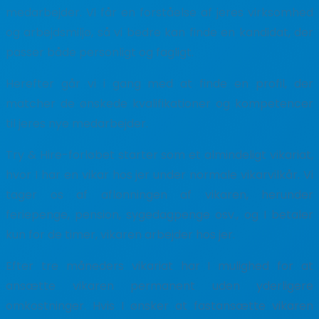
medarbejder. Vi får en forståelse af jeres virksomhed
og arbejdsmiljø, så vi bedre kan finde en kandidat, der
passer både personligt og fagligt.
Herefter går vi i gang med at finde en profil, der
matcher de ønskede kvalifikationer og kompetencer
til jeres nye medarbejder.
Try & Hire-forløbet starter som et almindeligt vikariat,
hvor I har en vikar hos jer under normale vikarvilkår. Vi
tager os af aflønningen af vikaren, herunder
feriepenge, pension, sygedagpenge osv., og I betaler
kun for de timer, vikaren arbejder hos jer.
Efter tre måneders vikariat har I mulighed for at
ansætte vikaren permanent uden yderligere
omkostninger. Hvis I ønsker at fastansætte vikaren